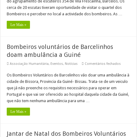
de
do agrupamento de escuteiros 354 de Vila Frescainha, Barcelos. Os
Vila
Já há vencedores para o concurso de desenho lançado às crianças do primeiro cicl
cerca de 20 escutas tiveram oportunidade de visitar o quartel dos
frescainha
Bombeiros e perceber no local a actividade dos bombeiros. As …
Chegou a altura de voltar a ajudar os Bombeiros de Barcelinhos com o seu IRS
Ler Mais »
Bombeiros voluntários de Barcelinhos
doam ambulância a Guiné
em
Associação Humanitária
,
Eventos
,
Notícias
Comentários fechados
Bombeiro
voluntário
Os Bombeiros Voluntários de Barcelinhos vão doar uma ambulância à
de
Barcelinh
cidade de Bissora, Provincia da Guiné- Bissau. Trata-se de um veiculo
doam
ambulânc
que já não preenche os requisitos necessários para operar em
a
Portugal e que vai ser oferecido ao hospital daquela cidade da Guiné,
Guiné
que não tem nenhuma ambulância para uma …
Ler Mais »
Jantar de Natal dos Bombeiros Voluntários