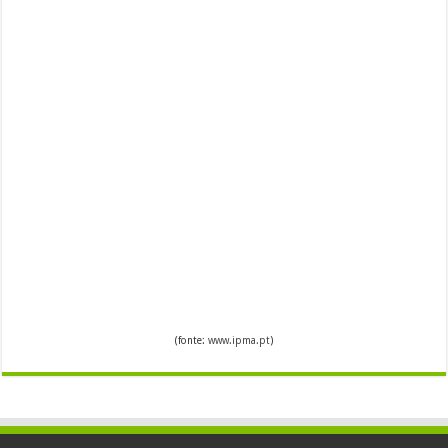
(fonte:
www.ipma.pt
)