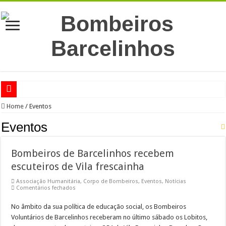
RED ALERT 2024
Home
/
Eventos
CONCESSÃO DE EXPLORAÇÃO DO GINÁSIO
Eventos
CARNAVAL SOLIDÁRIO!
Bombeiros de Barcelinhos recebem
De geração em geração…
escuteiros de Vila frescainha
Uma iniciativa do Motor Clube de Barcelos
Associação Humanitária
,
Corpo de Bombeiros
,
Eventos
,
Notícias
Participação de Falecimento
em
Comentários fechados
Bombeiros
de
Participação de Falecimento
No âmbito da sua política de educação social, os Bombeiros
Barcelinhos
recebem
Voluntários de Barcelinhos receberam no último sábado os Lobitos,
Participação de Falecimento
escuteiros