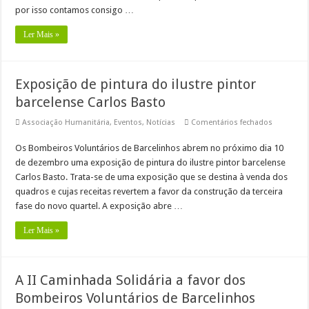
Carlos
por isso contamos consigo …
Basto,
no
quartel
Ler Mais »
dos
Bombeiro
Exposição de pintura do ilustre pintor
barcelense Carlos Basto
em
Associação Humanitária
,
Eventos
,
Notícias
Comentários fechados
Exposiçã
de
Os Bombeiros Voluntários de Barcelinhos abrem no próximo dia 10
pintura
do
de dezembro uma exposição de pintura do ilustre pintor barcelense
ilustre
pintor
Carlos Basto. Trata-se de uma exposição que se destina à venda dos
barcelens
quadros e cujas receitas revertem a favor da construção da terceira
Carlos
Basto
fase do novo quartel. A exposição abre …
Ler Mais »
A II Caminhada Solidária a favor dos
Bombeiros Voluntários de Barcelinhos