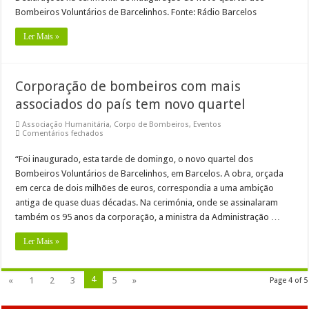
Bombeiros Voluntários de Barcelinhos. Fonte: Rádio Barcelos
Ler Mais »
Corporação de bombeiros com mais
associados do país tem novo quartel
Associação Humanitária
,
Corpo de Bombeiros
,
Eventos
em
Comentários fechados
Corporação
de
“Foi inaugurado, esta tarde de domingo, o novo quartel dos
bombeiros
com
Bombeiros Voluntários de Barcelinhos, em Barcelos. A obra, orçada
mais
associados
em cerca de dois milhões de euros, correspondia a uma ambição
do
antiga de quase duas décadas. Na cerimónia, onde se assinalaram
país
tem
também os 95 anos da corporação, a ministra da Administração …
novo
quartel
Ler Mais »
4
«
1
2
3
5
»
Page 4 of 5