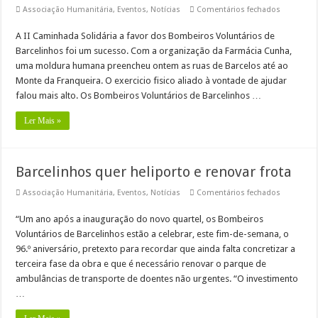
em
Associação Humanitária
,
Eventos
,
Notícias
Comentários fechados
A
II
A II Caminhada Solidária a favor dos Bombeiros Voluntários de
Caminhad
Solidária
Barcelinhos foi um sucesso. Com a organização da Farmácia Cunha,
a
favor
uma moldura humana preencheu ontem as ruas de Barcelos até ao
dos
Monte da Franqueira. O exercicio fisico aliado à vontade de ajudar
Bombeiro
Voluntári
falou mais alto. Os Bombeiros Voluntários de Barcelinhos …
de
Barcelinh
Ler Mais »
Barcelinhos quer heliporto e renovar frota
em
Associação Humanitária
,
Eventos
,
Notícias
Comentários fechados
Barcelinh
quer
“Um ano após a inauguração do novo quartel, os Bombeiros
heliporto
e
Voluntários de Barcelinhos estão a celebrar, este fim-de-semana, o
renovar
frota
96.º aniversário, pretexto para recordar que ainda falta concretizar a
terceira fase da obra e que é necessário renovar o parque de
ambulâncias de transporte de doentes não urgentes. “O investimento
…