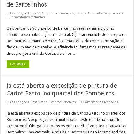
de Barcelinhos
Associação Humanitária
,
Comemorações
,
Corpo de Bombeiros
,
Eventos
em
Comentários fechados
Jantar
de
Os Bombeiros Voluntários de Barcelinhos realizaram no último
Natal
dos
sábado o seu habitual jantar de natal. O jantar reuniu todo o corpo de
Bombeiros
Voluntários
bombeiros, comando e direcção, uma forma de confraternização ao
de
fim de um ano de trabalho. A afluência foi fantástica. O Presidente da
Barcelinhos
direcção, José Arlindo Costa, de olhos …
Ler Mais »
Já está aberta a exposição de pintura de
Carlos Basto, no quartel dos Bombeiros.
em
Associação Humanitária
,
Eventos
,
Notícias
Comentários fechados
Já
está
Já está aberta a exposição de pintura de Carlos Basto, no quartel dos
aberta
a
Bombeiros. A exposição está muito bonita! Este dia de abertura foi
exposiçã
de
excepcional. Obrigada a todos os que contribuíram para a causa dos
pintura
Bombeiros uma vez mais. Ainda há quadros que não foram vendidos,
de