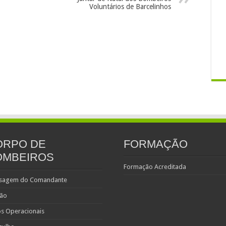
Voluntários de Barcelinhos
ORPO DE
FORMAÇÃO
OMBEIROS
Formação Acreditada
sagem do Comandante
são
s Operacionais