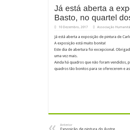
Já está aberta a exp
Uma iniciativa do M
Basto, no quartel d
Participação de Fale
Participação de Fale
10 Dezembro, 2017
Associação Humanitá
Participação de Fale
Já está aberta a exposição de pintura de Car
A exposição está muito bonita!
Já há vencedores par
Este dia de abertura foi excepcional. Obrig
Chegou a altura de v
uma vez mais.
Ainda há quadros que não foram vendidos, po
quadros tão bonitos para se oferecerem e a
Anterior
Exposição de pintura do ilustre