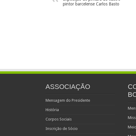
pintor barcelense Carlos Basto
ASSOCIAÇÃO
C
B
Mensagem do Presidente
Men
História
Mis
Corpos Sociais
Meio
Inscrição de Sócio