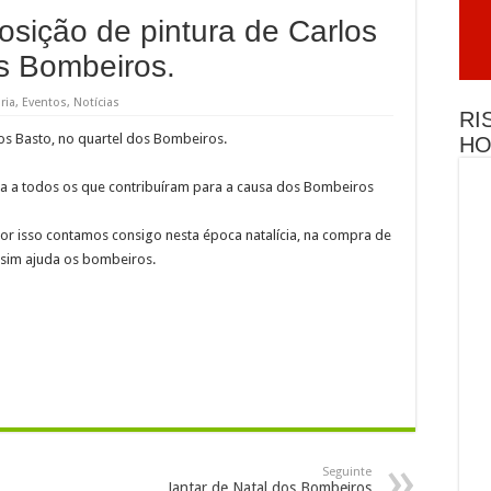
osição de pintura de Carlos
otor Clube de Barcelos
os Bombeiros.
cimento
cimento
ria
,
Eventos
,
Notícias
RI
cimento
los Basto, no quartel dos Bombeiros.
HO
a o concurso de desenho lançado às crianças do primeiro ciclo das escolas de Barcel
ada a todos os que contribuíram para a causa dos Bombeiros
oltar a ajudar os Bombeiros de Barcelinhos com o seu IRS
r isso contamos consigo nesta época natalícia, na compra de
ssim ajuda os bombeiros.
Seguinte
Jantar de Natal dos Bombeiros