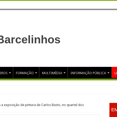
TA PESSOAL
LEILÕES
IROS
FORMAÇÃO
MULTIMÉDIA
INFORMAÇÃO PÚBLICA
L
XPLORAÇÃO DO GINÁSIO
a a exposição de pintura de Carlos Basto, no quartel dos
RIO!
EM
ção…