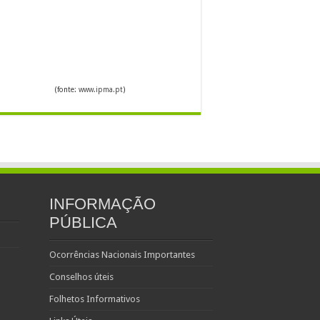
(fonte:
www.ipma.pt
)
INFORMAÇÃO
PÚBLICA
Ocorrências Nacionais Importantes
Conselhos úteis
Folhetos Informativos