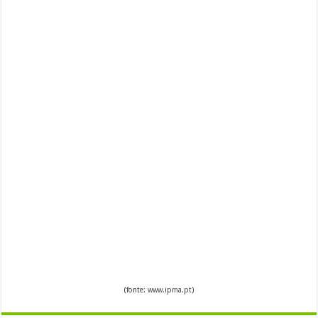
(fonte:
www.ipma.pt
)