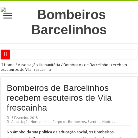
RED ALERT 2024
Home
/
Associação Humanitária
/
Bombeiros de Barcelinhos recebem
escuteiros de Vila frescainha
CONCESSÃO DE EXPLORAÇÃO DO GINÁSIO
CARNAVAL SOLIDÁRIO!
Bombeiros de Barcelinhos
De geração em geração…
recebem escuteiros de Vila
Uma iniciativa do Motor Clube de Barcelos
frescainha
Participação de Falecimento
5 Fevereiro, 2018
Associação Humanitária
,
Corpo de Bombeiros
,
Eventos
,
Notícias
Participação de Falecimento
No âmbito da sua política de educação social, os Bombeiros
Participação de Falecimento