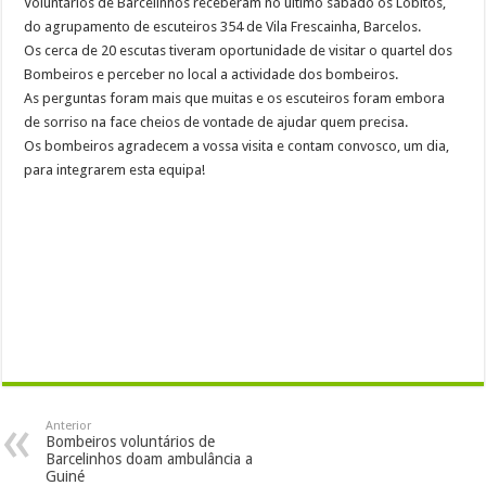
Voluntários de Barcelinhos receberam no último sábado os Lobitos,
Já há vencedores para o concurso de desenho lançado às crianças do primeiro cicl
do agrupamento de escuteiros 354 de Vila Frescainha, Barcelos.
Os cerca de 20 escutas tiveram oportunidade de visitar o quartel dos
Chegou a altura de voltar a ajudar os Bombeiros de Barcelinhos com o seu IRS
Bombeiros e perceber no local a actividade dos bombeiros.
As perguntas foram mais que muitas e os escuteiros foram embora
de sorriso na face cheios de vontade de ajudar quem precisa.
Os bombeiros agradecem a vossa visita e contam convosco, um dia,
para integrarem esta equipa!
Anterior
Bombeiros voluntários de
Barcelinhos doam ambulância a
Guiné