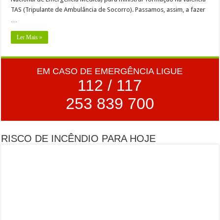
Já há vencedores para o concurso de desenho lançado às crianças do primeiro cicl
TAS (Tripulante de Ambulância de Socorro). Passamos, assim, a fazer
…
Chegou a altura de voltar a ajudar os Bombeiros de Barcelinhos com o seu IRS
Ler Mais »
EM CASO DE EMERGÊNCIA LIGUE
112 / 117
253 839 700
RISCO DE INCÊNDIO PARA HOJE