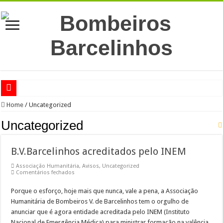
RED ALERT 2024
Home
/
Uncategorized
CONCESSÃO DE EXPLORAÇÃO DO GINÁSIO
Uncategorized
CARNAVAL SOLIDÁRIO!
B.V.Barcelinhos acreditados pelo INEM
De geração em geração…
Associação Humanitária
,
Avisos
,
Uncategorized
Uma iniciativa do Motor Clube de Barcelos
em
Comentários fechados
B.V.Barcelinhos
Participação de Falecimento
acreditados
Porque o esforço, hoje mais que nunca, vale a pena, a Associação
pelo
INEM
Participação de Falecimento
Humanitária de Bombeiros V. de Barcelinhos tem o orgulho de
anunciar que é agora entidade acreditada pelo INEM (Instituto
Participação de Falecimento
Nacional de Emergência Médica) para ministrar formação na valência