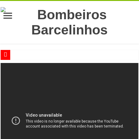
RED ALERT 2024
CONCESSÃO DE EXPLORAÇÃO DO GINÁSIO
CARNAVAL SOLIDÁRIO!
De geração em geração…
Uma iniciativa do Motor Clube de Barcelos
Participação de Falecimento
Participação de Falecimento
Participação de Falecimento