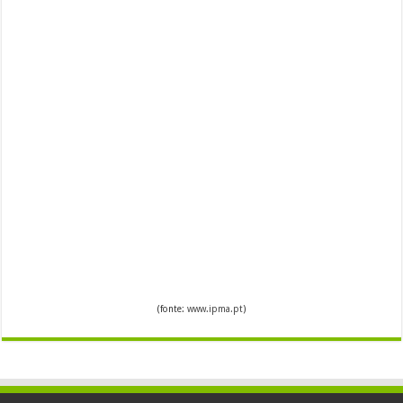
(fonte:
www.ipma.pt
)