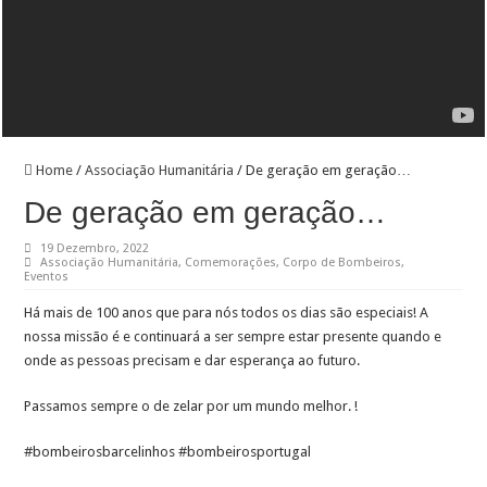
Já há vencedores para o concurso de desenho lançado às crianças do primeiro cicl
Chegou a altura de voltar a ajudar os Bombeiros de Barcelinhos com o seu IRS
Home
/
Associação Humanitária
/
De geração em geração…
De geração em geração…
19 Dezembro, 2022
Associação Humanitária
,
Comemorações
,
Corpo de Bombeiros
,
Eventos
Há mais de 100 anos que para nós todos os dias são especiais! A
nossa missão é e continuará a ser sempre estar presente quando e
onde as pessoas precisam e dar esperança ao futuro.
Passamos sempre o de zelar por um mundo melhor. !
#bombeirosbarcelinhos #bombeirosportugal