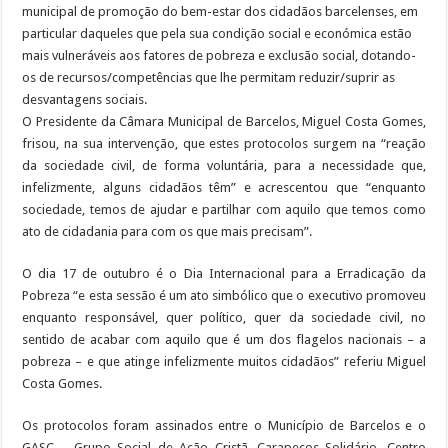
municipal de promoção do bem-estar dos cidadãos barcelenses, em
Já há vencedores para o concurso de desenho lançado às crianças do primeiro cicl
particular daqueles que pela sua condição social e económica estão
Chegou a altura de voltar a ajudar os Bombeiros de Barcelinhos com o seu IRS
mais vulneráveis aos fatores de pobreza e exclusão social, dotando-
os de recursos/competências que lhe permitam reduzir/suprir as
desvantagens sociais.
O Presidente da Câmara Municipal de Barcelos, Miguel Costa Gomes,
frisou, na sua intervenção, que estes protocolos surgem na “reação
da sociedade civil, de forma voluntária, para a necessidade que,
infelizmente, alguns cidadãos têm” e acrescentou que “enquanto
sociedade, temos de ajudar e partilhar com aquilo que temos como
ato de cidadania para com os que mais precisam”.
O dia 17 de outubro é o Dia Internacional para a Erradicação da
Pobreza “e esta sessão é um ato simbólico que o executivo promoveu
enquanto responsável, quer político, quer da sociedade civil, no
sentido de acabar com aquilo que é um dos flagelos nacionais – a
pobreza – e que atinge infelizmente muitos cidadãos” referiu Miguel
Costa Gomes.
Os protocolos foram assinados entre o Município de Barcelos e o
GASC – Grupo Social de Ação Cristã, Carapeços Solidário, Centro