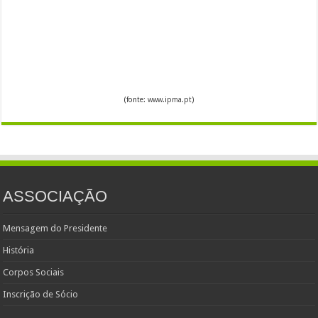
(fonte:
www.ipma.pt
)
ASSOCIAÇÃO
Mensagem do Presidente
História
Corpos Sociais
Inscrição de Sócio