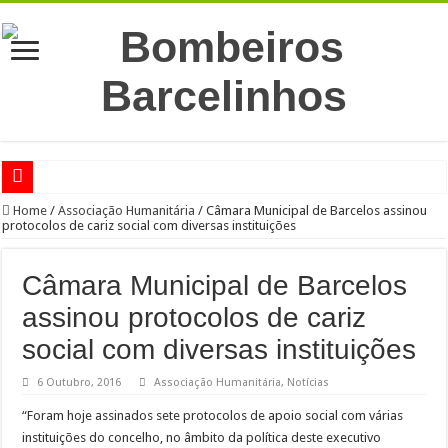
RED ALERT 2024
Home
/
Associação Humanitária
/
Câmara Municipal de Barcelos assinou
protocolos de cariz social com diversas instituições
CONCESSÃO DE EXPLORAÇÃO DO GINÁSIO
CARNAVAL SOLIDÁRIO!
Câmara Municipal de Barcelos
De geração em geração…
assinou protocolos de cariz
Uma iniciativa do Motor Clube de Barcelos
social com diversas instituições
Participação de Falecimento
6 Outubro, 2016
Associação Humanitária
,
Notícias
Participação de Falecimento
“Foram hoje assinados sete protocolos de apoio social com várias
Participação de Falecimento
instituições do concelho, no âmbito da política deste executivo